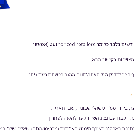
חשוב לציין כי האחריות תקפה למכשירים שנרכשו דרך משווקים מורשים בלבד כלומר authorized retailers (אמאזון
צויינות בקישור הבא:
ף רצוי לבדוק מול האתר\חנות ממנה רכשתם כיצד ניתן
?
, בליווי מס' רכישה\חשבונית, שם ותאריך.
, ועבדו עם נציג השירות עד להגעה לפתרון:
ק כתובת בארה"ב לצורך מימוש האחריות (מכר\משפחה), שאליו ישלח המו