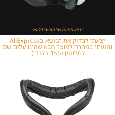
רדיט, תמונה של תופעות לוואי
יצאתי לבדוק את הנושא בAliExpress
והגעתי במהרה למוצר הבא שהינו עלום שם
לחלוטין (15$ בלבד!):