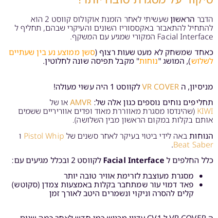
הדבר
הראשון
שעשיתי לאחר הזמנת אוקולוס קווסט 2 הוא
להתחיל להתאבזר באקססוריז השונים והעיקרי שבהם, תחליף ל
Facial Interface המקורי שמגיע עם המשקף.
כאחד שמשחק לא מעט שעות רצוף (
סשן ממוצע נע בין שעתיים
לשלוש
), המושג "
נוחות
" מקבל תפיסה שונה לחלוטין.
מניסיון, ה
VR COVER
לקווסט 1 היה עשוי מעולה!
תחליפים נוחים נוספים כגון אלה של:
AMVR
או של
KIWI
(שהינדסו מסגרת מאווררת מאוד ופדים אווריריים ששמים
אותם בקלות במקום הראשון מבין השלושה)
.
הנוחות
באה לידי ביטוי בעיקר לאחר סשנים של
Pistol Whip
ו
.
Beat Saber
כלל החלפים ל
Facial Interface
לקווסט 2 ובכלל מגיעים עם:
מסגרת מעוצבת לזרימת אוויר טובה יותר
פאד דמוי עור שמתחבר בקלות באמצעות צמדן (סקוטש)
קלים להסרה וניקוי ונשמרים היטב לאורך זמן
ה VR COVER ל CV1 עדיין מרגיש כמו חדש לאחר כמה שנים