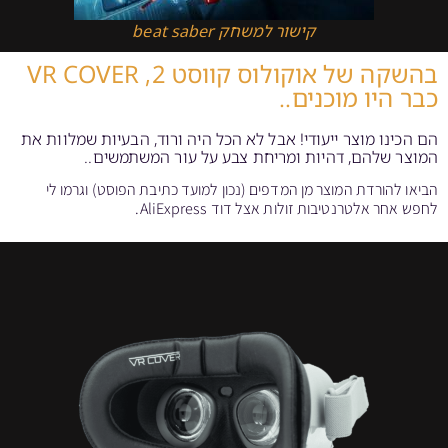
קישור למשחק beat saber
בהשקה של אוקולוס קווסט 2, VR COVER
כבר היו מוכנים..
הם הכינו מוצר ייעודי! אבל לא הכל היה ורוד, הבעיות שמלוות את
המוצר שלהם,
דהיות ומריחת צבע על עור המשתמשים..
הביאו להורדת המוצר מן המדפים (נכון למועד כתיבת הפוסט) וגרמו לי
לחפש אחר אלטרנטיבות זולות אצל דוד AliExpress.