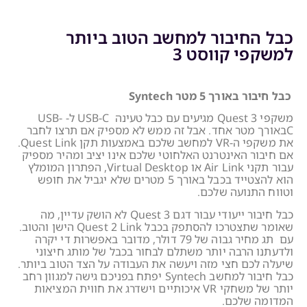
כבל החיבור למחשב הטוב ביותר
למשקפי קווסט 3
כבל חיבור באורך 5 מטר Syntech
משקפי Quest 3 מגיעים עם כבל טעינה USB-C ל- USB-
Cבאורך מטר אחד. אבל זה ממש לא מספיק אם תרצו לחבר
את משקפי ה-VR למחשב שלכם באמצעות תקן Quest Link.
אם חיבור האינטרנט האלחוטי שלכם אינו יציב ומהיר מספיק
עבור תקני Air Link או Virtual Desktop, הפתרון המומלץ
הוא להצטייד בכבל באורך 5 מטרים שלא יגביל את חופש
וטווח התנועה שלכם.
כבל חיבור ייעודי עבור דגם Quest 3 לא הושק עדיין, מה
שאומר שתצטרכו להסתפק בכבל Quest 2 Link הישן והטוב.
עם תג מחיר גבוה של 79 דולר, מדובר באפשרות די יקרה
ולדעתנו הרבה יותר משתלם לבחור בכבל של מותג חיצוני
שיעלה לכם חצי מזה ויעשה את העבודה על הצד הטוב ביותר.
כבל חיבור למחשב Syntech יפתח בפניכם גישה למגוון רחב
יותר של משחקי VR איכותיים וישדרג את חווית המציאות
המדומה שלכם.