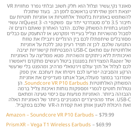
סאונד נקי,עשיר וצלול הוא חלק חשוב ובלתי נפרד מחווית VR
יוצאת דופן שתיחרט בראשכם לזמן רב. בעוד שתוכלו
להשתמש באוזניות בלוטות’ אלחוטיות או אוזניות חוטיות עם
חיבור 3.5 מ"מ סטנדרטי יחד עם משקפי ה- Quest 3זה עשוי
לפגוע בחווית המשחק שלכם. הדבר האחרון שאתם רוצים זה
לסבול מהשהיות וצליל בעייתי ומקרטע או להתעסק עם כבלים
מסורבלים שיתפתלו לכם בין הרגליים ויגבילו את טווח
התנועה שלכם. לכן זה תמיד רעיון טוב ללכת על אוזניות
אלחוטיות עם מתאם USB-C המבטיחות קישוריות יציבה
ואיכותית ללא ניתוקים והשהיות. מטא ממליצה על האוזניות
של Razer המצוידות במנגנון ביטול רעשים מתקדם ויאפשרו
לכם לצלול אל תוך עולם וירטואלי מרהיב ומהפנט בלי שרעשי
הרקע והסביבה יפריעו לכם ויסיחו את דעתכם. אין ספק
שמדובר במוצר מעולה,אבל אנחנו מעדיפים את אוזניות
המשחק האלחוטיות
Soundcore VR P10 Earbuds
. הן
נטולות חוטים לגמרי ומספקות נוחות ואיכות צליל ברמה
הגבוהה ביותר. האוזניות מגיעות עם כיסוי טעינה ומתאם
USB-C. אחד מהפיצ’רים המגניבים ביותר של האוזניות האלה
זאת היכולת לטעון אותן ואת קסדת ה-VR שלכם במקביל.
Amazon – Soundcore VR P10 Earbuds
– $79.99
PrismXR – Vega T1 Wireless Earbuds
– $69.99