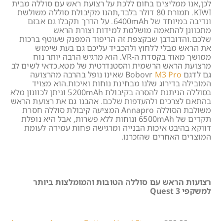
לכן,אנו ממליצים בחום ללכת על רצועת ראש עם סוללה מבית
KIWI. תמורת 80 דולר בלבד,תהנו מקיבולת סוללה משולשת
ונדיבה במיוחד של 6400mAh. על הדרך תקבלו גם אבזם
מתכוונן להתאמה מושלמת למידות וצורת הראש
שלכם.והדובדבן שבקצפת זה הריפוד המפנק שעוטף ברכות
את הראש מבלי ללחוץ ולהכביד עליכם גם בעת שימוש
ממושך מאוד בקסדת ה-VR. הוא מרגיש הרבה יותר נוח
מרצועת הראש הרשמית והסטנדרטית של מטא.כדאי לשים לב
גם לדגם Bobovr
M3 Pro
שאינו נופל בהרבה מהרצועה
המובילה בדירוג שלנו מבחינת נוחות ואיכות.הוא מצויד
בסוללה הניתנת להסרה בקיבולת 5200mAh וניתן לכוונון מלא
בהתאם לצרכים ולהעדפות שלכם. אהבנו גם את רצועת הראש
משולבת הסוללה Annapro המציעה קיבולת סוללה חסרת
תקדים של 6500mAh ונוחות ללא פשרות, אבל היא נופלת
דווקא בהיבט איכות הבנייה ומרגישה פחות עמידה לעומת
המוצרים האחרים שהזכרנו.
רצועות הראש עם סוללה הטובות והמומלצות ביותר
למשקפי Quest 3