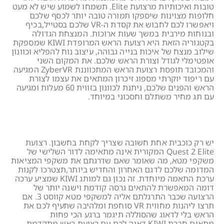
טובות ואיכותיות מרצועת Elite. תשמחו לשמוע שיש לא מעט
חלופות מצוינות שיספקו תמורה טובה יותר לכסף שלכם
ויאפשרו לכם לחבוש את קסדת ה-VR שלכם בסטייל,בכיף
ובנוחות מירבית במשך שעות ארוכות. המנצחת הגדולה
בקטגוריה הזאת היא רצועת הראש המרופדת KIWI שמספקת
שילוב מנצח של איכות בנייה גבוהה, עיצוב נוח להפליא וכוונון
אופטימלי לגודל וצורת הראש שלכם. את המקום השני
והמכובד תופסת רצועת הראש המתכווננת ZyberVR המגיעה
עם ריפוד יוקרתי מספוג זיכרון המתאים את עצמו לצורת
הראש והפנים שלכם, ניתנת לכוונון בזווית 60 מעלות ומגיעה
עם תג מחיר משתלם וחסכוני במיוחד.
יש רק כוכבית אחת חשובה שצריך לקחת בחשבון. רצועת
Quest 2 Elite המקורית אינה מתאימה לדור השלישי של
משקפי מטא, מה שאומר שאם שדרגתם את משקפי המציאות
המדומה שלכם לדגם האחרון והחדיש ביותר,תצטרכו לקנות
ערכת התאמה מיוחדת. זה נכון גם למותג KIWI שמציע ערכה
דומה המאפשרת להתאים גרסה קודמת וישנה יותר של
הרצועה שכבר התרגלתם אליה למשקפי מטא קווסט 3. אם
תרצו ליהנות מחווית VR סוחפת ומלהיבה שתעיף לכם את
הראש בלי לדאוג שהסוללה תיגמר ברגע הכי פחות
מתאים,חברת KIWI דאגה לכם עם רצועת ראש מתקדמת