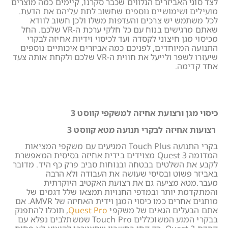
לצד סוגי האביזרים הנלווים שכבר סקרנו, קיימים כמה מוצרים
מועילים ושימושיים נוספים שחשוב לתת עליהם את הדעת.
לכל משתמש יש צרכים והעדפות משלו ולכן חשוב לוודא
שאתם מרגישים בנוח עם כל חלקי ערכת ה-VR שלכם. החל
מכיסוי מגן חיצוני לקסדה ועד לכיסוי וידיות אחיזה לבקרי
התנועה המיוחדים, לפניכם כמה אביזרים איכותיים נוספים
שיעזרו לשפר ולייעל את חווית ה-VR שלכם ולקחת אותה צעד
אחד קדימה.
כיסוי מגן ורצועת אחיזה למשקפי קווסט 3
רצועות אחיזה לבקרי תנועה מטא קווסט 3
בקרי התנועה Touch Plus המגיעים עם משקפי המציאות
המדומה Quest 3 מצוידים בידית אחיזה בסיסית המאפשרת
לקבע את השלטים בבטחה ובנוחות סביב פרק כף היד. מדובר
באביזר פשוט ובסיסי שעושה את העבודה ולא הרבה
מעבר.מטא מציעה גם את רצועת האקטיב היוקרתית
והמתקדמת יותר ובמדפי החנויות תמצאו שלל דגמים של
מותגים אחרים כמו כיסוי המגן וידית האחיזה של AMVR. אם
אתם הבעלים הגאים של משקפי
Quest Pro
, תוכלו להתפנק
בבקרי המגע המשוכללים Touch Pro שמשתלבים נפלא עם