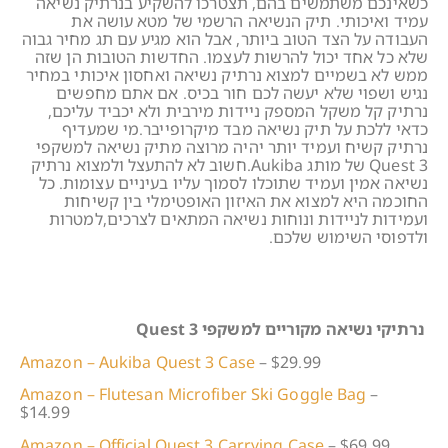
כשאינכם משתמשים בהם, תצטרכו להשקיע בנרתיק נשיאה
עמיד ואיכותי. תיק הנשיאה הרשמי של מטא עושה את
העבודה על הצד הטוב ביותר, אבל הוא מגיע עם תג מחיר גבוה
שלא כל אחד יכול להרשות לעצמו. החדשות הטובות הן שזה
ממש לא בשמיים למצוא נרתיק נשיאה ואחסון איכותי במחיר
נגיש ושפוי שלא יעשה לכם חור בכיס. אם אתם מחפשים
נרתיק קל משקל המספק ניידות מירבית ולא יכביד עליכם,
כדאי ללכת על תיק נשיאה מבד מיקרופייבר.מי שמעדיף
נרתיק קשיח ועמיד יותר יהיה מרוצה מתיק נשיאה למשקפי
Quest 3 של מותג Aukiba.חשוב לא להתעצל ולמצוא נרתיק
נשיאה אמין ועמיד שתוכלו לסמוך עליו בעיניים עצומות. כל
החוכמה היא למצוא את האיזון האופטימלי בין קשיחות
ועמידות לניידות ונוחות נשיאה המתאים לצרכים,למטרות
ולדפוסי השימוש שלכם.
נרתיקי נשיאה מקוריים למשקפי Quest 3
Amazon – Aukiba Quest 3 Case
– $29.99
Amazon – Flutesan Microfiber Ski Goggle Bag
–
$14.99
Amazon – Official Quest 3 Carrying Case
– $69.99