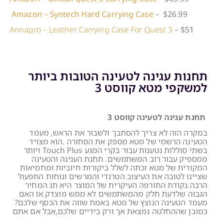
Amazon – Syntech Hard Carrying Case
– $26.99
Annapro – Leather Carrying Case For Quest 3
– $51
תחנות עגינה לטעינה הטובות ביותר
למשקפי מטא קווסט 3
תחנת עגינה לטעינה קווסט 3
במקרה הזה לא צריך להסתבך ולשבור את הראש, מעמד
הטעינה הרשמי של מטא מספק את הסחורה .הוא מצויד
בשתי סוללות נטענות עבור בקרי המגע Touch Plus ויותר
ממספיק עבור רוב המשתמשים. תחנת העגינה והטעינה
המקורית של מטא זכתה לשלל ביקורות חיוביות ומחמיאות
שציינו לטובה את העיצוב הטרנדי והמרשים ונוחות התפעול
הרבה.נקודת התורפה העיקרית של המוצר היא תג המחיר
הגבוה שלדעת חלק מהמשתמשים לא ממש מוצדק.אז האם
מעמד הטעינה הנוצץ של מטא באמת שווה את הכסף שלכם?
כמובן שההחלטה נמצאת אך ורק בידיים שלכם,אבל אם אתם