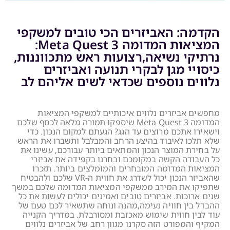
הקדמה: האביזרים הכי טובים למשקפי
המציאות המדומה Meta Quest 3:
נרתיקי נשיאה,רצועות ראש מתכווננות,
כיסויי מגן לבקרי תנועה ואביזרים
נלווים נוספים שכדאי לשים אליהם לב
מחפשים אביזרים נלווים איכותיים למשקפי המציאות
המדומה Meta Quest 3 שיספקו תמורה מלאה לכסף שלכם
וישאירו אתכם מרוצים עד הגג? הגעתם למקום הנכון. כדי
שלא תלכו לאיבוד בהיצע הרחב והמבלבל ותשברו את הראש
על בחירת המוצר הנכון והמתאים ביותר עבורכם, עשינו את
כל העבודה הקשה במקומכם ובחרנו בקפידה את אביזרי
המציאות המדומה המובחרים והמומלצים ביותר. תזכרו
שהאביזר הנכון יכול לשדרג את חווית ה-VR שלכם ולהבטיח
שתפיקו את המירב ממשקפי המציאות המדומה שלכם במשך
שנים ארוכות. אביזרים טובים ואמינים יכולים לעשות את כל
ההבדל בין חוויה נעימה,מהנה ונוחה שתשאיר לכם טעם של
עוד לבין חווית שימוש מאכזבת ומסורבלת. במדריך הקנייה
המקיף והמפורט הזה סקרנו מגוון רחב של אביזרים נלווים