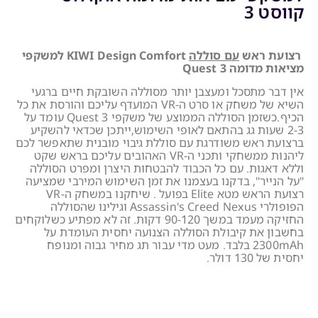
קווסט 3
רצועת ראש
עם סוללה
KIWI Design Comfort למשקפי
מציאות מדומה Quest 3
אין דבר מתסכל ומעצבן יותר מסוללה השובקת חיים ברגעי
השיא של משחק או סרט ה-VR המועדף עליכם והורסת את כל
הכיף.כשזמן הסוללה הממוצע של משקפי Quest 3 עומד על
2-3 שעות גג בהתאם לאופי השימוש,ייתכן שכדאי להשקיע
ברצועת ראש משודרגת עם סוללת גיבוי מובנית שתאפשר לכם
ליהנות ממשחקי ותכני ה-VR האהובים עליכם בראש שקט
וללא דאגות. עם כל הכבוד להבטחות היצרן ומפרט הסוללה
"על הנייר", בדקנו בעצמנו את זמן השימוש המירבי שמציעה
רצועת הראש מטא Elite בפועל . שיחקנו במשחק ה-VR
הפופולרי Assassin's Creed Nexus וגילינו שהסוללה
החזיקה מעמד במשך 90-120 דקות. זה לא מפתיע כשלוקחים
בחשבון את קיבולת הסוללה הצנועה יחסית העומדת על
2300mAh בלבד. מעט מדי עבור תג מחיר גבוה ומנופח
יחסית של 130 דולר.