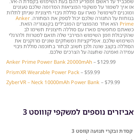
שמכביד על ראשם ומפריע להם בעת השימוש בקסדת ה-VR.
אז איך לשמור על משקפי המציאות המדומה שלכם טעונים
ומוכנים לשימוש? מארז עם סוללת גיבוי חיצונית שניתן לתלות
בנוחות על החגורה שלכם יכול לספק את הסחורה.
Anker
Prime
הוא אחד מהמוצרים המובילים בקטגוריה הזאת.
כשאתם מחפשים מארז עם סוללה חיצונית תשימו לב
שהקיבולת וזמן השימוש המירבי שלה תואם למטרות ולהרגלי
השימוש שלכם. אפליקציות ומשחקים שונים מרוקנים את
הסוללה בקצב שונה ולכן חשוב לבחור בחוכמה סוללת גיבוי
עמידה ואמינה שתענה על הצרכים שלכם.
Anker Prime Power Bank 20000mAh
– $129.99
PrismXR Wearable Power Pack
– $59.99
ZyberVR – Neck 10000mAh Power Bank
– $79.99
אביזרים נוספים למשקפי קוווסט 3
קסדת ובקרי תנועה קווסט 3