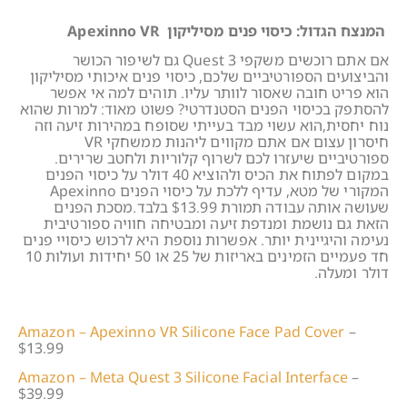
המנצח הגדול: כיסוי פנים מסיליקון Apexinno VR
אם אתם רוכשים משקפי Quest 3 גם לשיפור הכושר
והביצועים הספורטיביים שלכם, כיסוי פנים איכותי מסיליקון
הוא פריט חובה שאסור לוותר עליו. תוהים למה אי אפשר
להסתפק בכיסוי הפנים הסטנדרטי? פשוט מאוד: למרות שהוא
נוח יחסית,הוא עשוי מבד בעייתי שסופח במהירות זיעה וזה
חיסרון עצום אם אתם מקווים ליהנות ממשחקי VR
ספורטיביים שיעזרו לכם לשרוף קלוריות ולחטב שרירים.
במקום לפתוח את הכיס ולהוציא 40 דולר על כיסוי הפנים
המקורי של מטא, עדיף ללכת על כיסוי הפנים Apexinno
שעושה אותה עבודה תמורת $13.99 בלבד.מסכת הפנים
הזאת גם נושמת ומנדפת זיעה ומבטיחה חוויה ספורטיבית
נעימה והיגיינית יותר. אפשרות נוספת היא לרכוש כיסויי פנים
חד פעמיים הזמינים באריזות של 25 או 50 יחידות ועולות 10
דולר ומעלה.
Amazon – Apexinno VR Silicone Face Pad Cover
–
$13.99
Amazon – Meta Quest 3 Silicone Facial Interface
–
$39.99