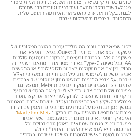
שונים כמו תיקי נשיאה,רצועות ראש, אוזניות תואמות,כיסויי
מגן לעדשות ובקרי תנועה ועוד רבים וטובים כדי שתוכלו
לבנות בקלות את ערכת המציאות המדומה האופטימלית
ה"תפורה" לצרכים ולהעדפות שלכם.
לפני שנצא לדרך נזכיר מה כוללת ערכת המוצר המקורית של
משקפי המציאות המדומה Quest 3. במארז תמצאו את
משקפי ה-VR בכבודם ובעצמם, 2 בקרי תנועה עם סוללות
AA ,כבל טעינה Type-C באורך מטר אחד ומתאם חשמל. זה
הכול. בין אם אתם זקוקים לאביזר חלופי לגיבוי או מחפשים
אביזר משלים לשימוש נוח,יעיל ובטוח יותר במשקפי ה-VR
שלכם, על מדפי החנויות תמצאו מגוון אינסופי של אביזרים
שונים. לצד האביזרים המקוריים מבית Meta, תמצאו גם
מוצרים של חברות צד ג’.כדי לא לשרוף את הכסף שלכם על
חיקוי זול ונחות שתצטרכו לזרוק לפח לאחר זמן קצר,תמיד
מומלץ להשקיע באביזר איכותי ועמיד שישרת אתכם בנאמנות
במשך זמן רב. תלכו על בטוח עם מותג מוכר ואמין עם רקורד
מוכח או תחפשו מוצרים עם תו התקן '
Made For Meta
'
המספק חותמת איכות מחברת מטא.כמובן שאין אביזר
מושלם ונטול פגמים שמתאים באופן גורף לכולם וכל
החוכמה היא למצוא את ה"אחד והיחיד" הקולע
לצרכים,לטעם האישי ולמטרות השימוש שלכם. במדריך