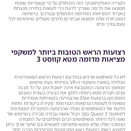
הקנייה האולטימטיבי הזה המחולק על פי קטגוריות שונות
תמצאו את כל מה שצריך לדעת כדי לעשות בחירה מנצחת
באביזר המציאות המדומה המושלם עבורכם. ברשימה
המובחרת שלנו תמצאו אביזרים נלווים מעולים שיתאימו לכל
טעם,צורך וכיס.
רצועות הראש הטובות ביותר למשקפי
מציאות מדומה מטא קווסט 3
לא כל משתמש מרגיש בנוח עם רצועת הראש הסטנדרטית
הכלולה במארז משקפי ה-VR במיוחד בעת שימוש
ממושך.הרצועה המקובעת אינה יושבת טוב על כל מבנה
פנים.חברת מטא ניסתה לתקן את הבעיה בעזרת האבזם
המתכוונן ברצועת Elite שהצטיינה בקשיחות ועמידות
משופרת לעומת הגרסאות הקודמות. סקירת ביקורות וחוות
הדעת של המשתמשים מגלה שהרצועה המקורית המצורפת
למשקפי Quest 3 בסך הכול עושה עבודה סבירה בשימוש של
שעה לכל היותר.משתמשים רבים מתלוננים על התצורה
הנמוכה שלה שלא ממש מתאימה לאנשים עם שיער ארוך.ניתן
למצוא בשוק רצועות ראש מתכווננות ומרופדות הרבה יותר