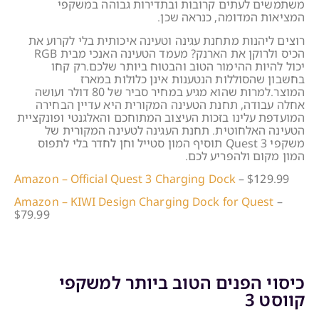
משתמשים לעתים קרובות ובתדירות גבוהה במשקפי
המציאות המדומה, כנראה שכן.
רוצים ליהנות מתחנת עגינה וטעינה איכותית בלי לקרוע את
הכיס ולרוקן את הארנק? מעמד הטעינה האנכי מבית RGB
יכול להיות ההימור הטוב והבטוח ביותר שלכם.רק קחו
בחשבון שהסוללות הנטענות אינן כלולות במארז
המוצר.למרות שהוא מגיע במחיר סביר של 80 דולר ועושה
אחלה עבודה, תחנת הטעינה המקורית היא עדיין הבחירה
המועדפת עלינו בזכות העיצוב המתוחכם והאלגנטי ופונקציית
הטעינה האלחוטית. תחנת העגינה לטעינה המקורית של
משקפי Quest 3 תוסיף המון סטייל וחן לחדר בלי לתפוס
המון מקום ולהפריע לכם.
Amazon – Official Quest 3 Charging Dock
– $129.99
Amazon – KIWI Design Charging Dock for Quest
–
$79.99
כיסוי הפנים הטוב ביותר למשקפי
קווסט 3