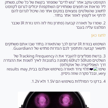
הקווסט עוקב אחר "גוש לדים" שמפוזר בקשת של כל שלט, משחק
ליד מראות או חפצים שמחזירים השתקפות יכולים לגרום לקווסט
לחשוב שהשלטים נמצאים במקום אחר מה שיכול לגרום להם
לרחף או לקפוץ לאזור אחר בחדר.
2. שמרו על תאורה קבועה (פתרון נוח לזה הינו נורת IR שכבר
המלצנו עליה בעבר
לחצו כאן
השימוש בנורת IR יגרום לכך שהתאורה בחדר שבו אתם משחקים
תישאר קבועה ותחסוך לכם הגדרות מחדש של הGuardian.
3. ברשת ממליצים להעביר את ה Tracking Frequency של
השלטים מ50hz ל60hz (תמונה בתגובות לאיך לשנות את ההגדרה
דרך האפליקציה של אוקולוס)
שימו
תלוי ציוד תאורה בשימוש אצלכם בבית, results may
very, ובכל מקרה שווה ניסיון.
4. בדקו כי הסוללות בשימוש הם 1.5V ולא 1.2V.