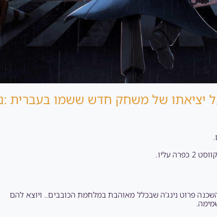
ל יציאתו של משחק חדש ששמו בעברית :נ
השכנה פרוט נינג'ה שבכלל מאוהבת במלחמת הכובבים.. ויוצא להם
מימה.