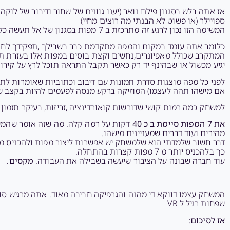
אז אתה בלש בסגנון פילם נואר (יענו גוונים של שחור ודיבור של לו
ספויילר (או פשוט לא הבנתי מה רוצים מחיי)
המשימה הזו נכון לרגע זה מתרכזת ב 7 מפות בסגנון של אל תעשה כלום אנחנו כבר ניצור איתך קשר….
כלומר אתה עומד במקום והמפה מתקדמת כבר בשבילך ,תפקידך לחתו
המתקרב שכולל מאפיונרים,נחשים וקצת בוסים במפות אלו בעזרת תזמ
יגיע מכשול או שבהינף יד רק כאשר תקבל התראה תוכל לרץ על קירו
אם מישהו תהה לעצמו) המוזיקה ברקע מנסה לפעמים להיות בקצב של
למשחק כמה רמות קושי שדורשות קואורדינציה ,זריזות, בעיקר תזמו
את 7 המפות סיימת ב כ 40
דקות על רמה קלה. מה שזה אומר שהמשח
מהירים ועוד דברים שמעניינים מישהו.
דבר חשוב שלמדתי הוא שלמשחק יש אפשרות ליצור מפות ולהכניס מ
כך בלהכניס יותר מ 7 מפות קצרות בהתחלה.
עוד חברה שבונה על הציבור שיעשה בשבילה את העבודה.
מקסים.
המשחק עצמו דווקא די מהנה והגרפיקה חביבה מאוד. אתה מרגיש סוג 
שפחות רגיל ל VR
אז לסיכום: