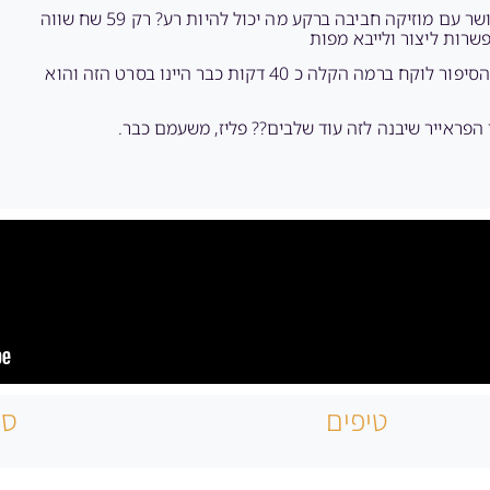
גרפיקה חביבה אתה רוצח ורוצח קופץ ועף מדלג עושה קצת כושר עם מוזיקה חביבה ברקע מה יכול להיות רע? רק 59 שח שווה
רות ליצור ולייבא מפות
7 שלבים כרגע שחוזרים על עצמם עם אותה מוזיקה בינונית כל הסיפור לוקח ברמה הקלה כ 40 דקות כבר היינו בסרט הזה והוא
טיפים
סק