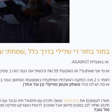
בתור בחור די שלילי בדרך כלל ,שמחתי ע
או באנגלית AGAINST.
אז מי אני שאתנגד? אז השקעתי 59 שח ורכשתי את הנגד הזה ב סטים.
לאחר כ 2 גיגה התקנה הפעלתיו ושיחקתיו באמצעות המחשב נעזר בקווסט 2 כפרה עליו.
אז מה יש לנו פה?
משחק אקשן מוזיקלי (כן עוד אחד)
תארו לעצמכם את
ביט סייבר
עושה תינוק עם פיסטול וויפ ובוגד עם 
תינוק שחור לבן בסגנון מיושן אבל שאוהב לרצוח כשברקע מוזיקה מש
מזל טוב!!