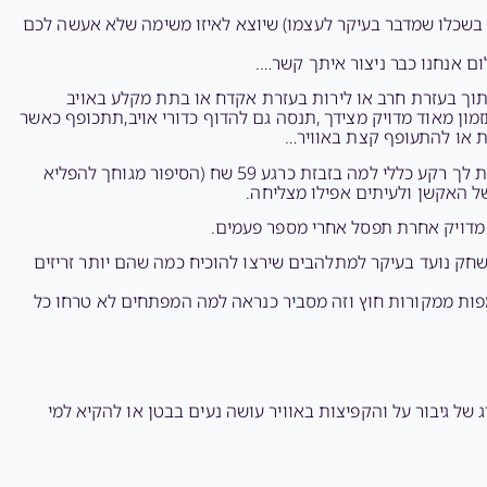
קה בשכלו שמדבר בעיקר לעצמו) שיוצא לאיזו משימה שלא אעשה לכם
ך בעזרת חרב או לירות בעזרת אקדח או בתת מקלע באויב
ון מאוד מדויק מצידך ,תנסה גם להדוף כדורי אויב,תתכופף כאשר
ת או להתעופף קצת באוויר…
לפני כל מפה מוצגות סדרת תמונות עם דיבוב וכתוביות שאומרות לתת לך רקע כללי למה בזבזת כרגע 59 שח (הסיפור מגוחך להפליא
 האקשן ולעיתים אפילו מצליחה.
ן מדויק אחרת תפסל אחרי מספר פעמים.
ק נועד בעיקר למתלהבים שירצו להוכיח כמה שהם יותר זריזים
פות ממקורות חוץ וזה מסביר כנראה למה המפתחים לא טרחו כל
של גיבור על והקפיצות באוויר עושה נעים בבטן או להקיא למי