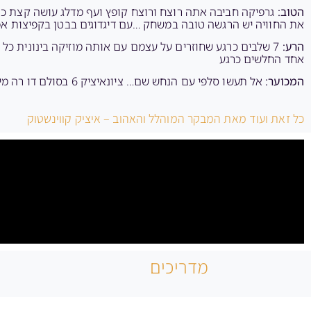
הטוב:
את החוויה יש הרגשה טובה במשחק …עם דיגדוגים בבטן בקפיצות אפש
הרע:
אחד החלשים כרגע
המכוער:
אל תעשו סלפי עם הנחש שם… ציונאיציק 6 בסולם דו רה מי הפראייר שיבנה לזה עוד שלבים?? פליז, משעמם כבר.
כל זאת ועוד מאת המבקר המוהלל והאהוב – איציק קווינשטוק
מדריכים