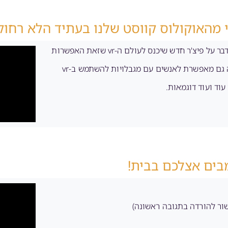
 מהאוקולוס קווסט שלנו בעתיד הלא רחוק
האירוע קונקט של פייסבוק (לשעבר) נגמר, אבל אף אחד כמעט ולא מדבר על פיצ'ר חדש שיכנס לעולם ה-vr שזאת האפשרות
שליטה קולית לא רק פותחת אפיק שלם של אפליקציות חדשות , אלה גם מאפשרת לאנשים עם מגבלויות להשתמש ב-vr
וד ועוד דוגמאות.
ור להורדה בתגובה ראשונה)