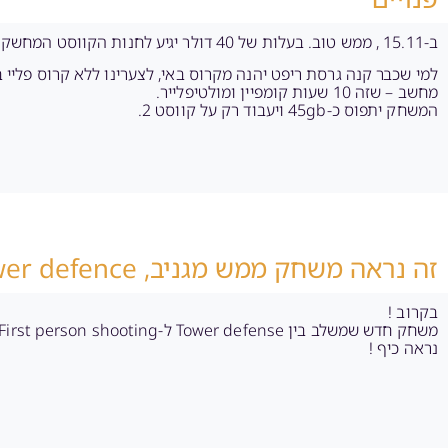
ב-15.11 , ממש טוב. בעלות של 40 דולר יגיע לחנות הקווסט המחשק Medal of honor.
למי שכבר קנה גרסת ריפט יהנה מקרוס באי, לצערינו ללא קרוס פליי
מחשב – שזה 10 שעות קומפיין ומולטיפלייר.
המשחק יתפוס כ-45gb ויעבוד רק על קווסט 2.
זה נראה משחק ממש מגניב, tower defence לאוקולוס קווסט
בקרוב !
משחק חדש שמשלב בין Tower defense ל-First person shooting
נראה כיף !