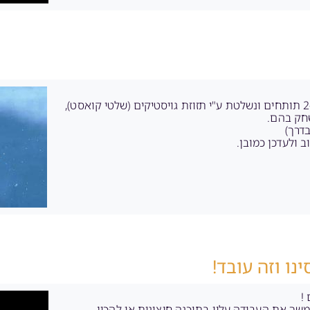
מדובר ב-"שוטר" שמשחקים בו מתוך הקבינה של מכונה המצויידת ב-2 תותחים ונשלטת ע"י תזוזת גויסטיקים (שלטי קואסט),
שחק בהם.
דרך)
 ולעדכן כמובן.
נו וזה עובד!
!
ה עובד מצויין , לאחר סיום המודל, ניתן לייצא לקובץ obj ולהמשך את העבודה עליו בתוכנה חיצונית או להכין