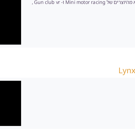
ב-11.11 לחנות הקווסט הגיע משחק חדש בשם Resist , המשחק הוא מהיוצרים של Mini motor racing ו- Gun club vr ,