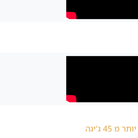
סוף סוף האוקולוס קווסט מקבל את medal of honor ללא מחשב, מקווה שיש לכם יותר מ 45 ג'יגה