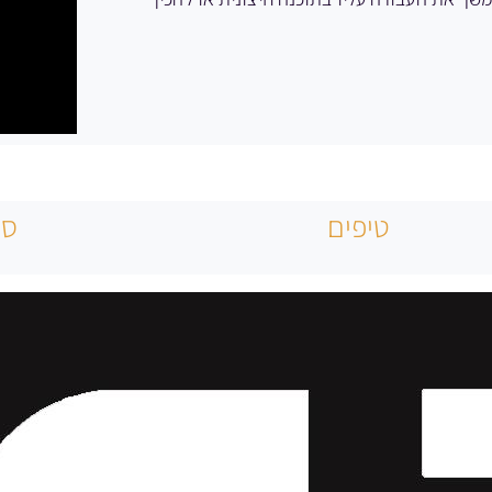
טיפים
סק