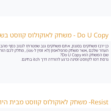
Do U Copy - משחק לאוקולוס קווסט בשיתוף עם הפלאפון
כן ירבו משחקים בסגנון, אתם משחקים גנב שמטרתו לגנוב כסף מהבנ
העוזר שלכם ,אשר משחק מהפלאפון (לא זמין ל-ios) , מחלק לכם הוראות על מנת להתקדם במשחק.
שם המשחק הוא Do U Copy?
גרסת דמו לקווסט זמינה כרגע להורדה דרך itch בחינם.
Resist- משחק לאוקולוס קווסט מבית היוצר של gun club vr