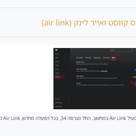
ווסט ואייר לינק (air link)
אבל למי שפספס,