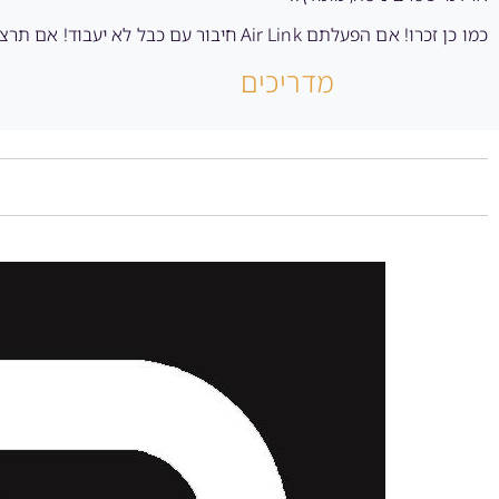
כמו כן זכרו! אם הפעלתם Air Link חיבור עם כבל לא יעבוד! אם תרצו לשחק עם כבל באמצעות Link חובה לכבות קודם את הAir Link במשקפת!
מדריכים