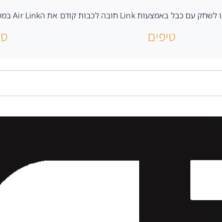
טיפים
סק