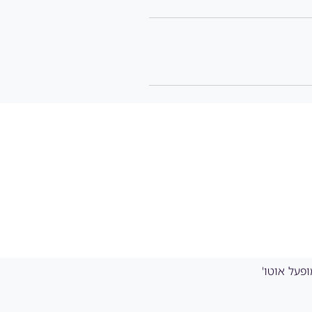
 אין צורך יותר להפעיל Air Link במחשב. החל מגרסה 34, בכל הפעלה מחדש, Air Link מופעל אוטו'